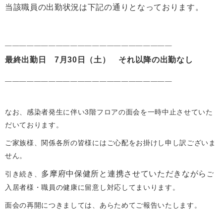
当該職員の出勤状況は下記の通りとなっております。
0422-26-1070
＿＿＿＿＿＿＿＿＿＿＿＿＿＿＿＿＿＿＿＿＿＿＿
最終出勤日 7月30日（土） それ以降の出勤なし
0422-26-1071
＿＿＿＿＿＿＿＿＿＿＿＿＿＿＿＿＿＿＿＿＿＿＿
なお、感染者発生に伴い3階フロアの面会を一時中止させていた
だいております。
ご家族様、関係各所の皆様にはご心配をお掛けし申し訳ございま
せん。
多摩府中保健所と連携させていただきながら
引き続き、
ご
入居者様・職員の健康に留意し対応してまいります。
面会の再開につきましては、あらためてご報告いたします。