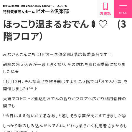
お電話
ほっこり温まるおでん🍢♡ (3
階フロア）
みなさんこんにちは！ピオーネ俱楽部
3
階広報委員会です！！
設備・サービス内容
朝晩の冷え込みが一段と強くなり、冬の訪れを感じる季節になりま
したね🍁
利用方法・料金
11月
12
日、そんな寒さを吹き飛ばすように、
3
階では「おでん行事」を
開催しました
(^^
♪
大鍋でコトコトと煮込むおでんの香りがフロアへ広がり利用者様の
お問い合わせ
間でも
「今日はええ匂いがするなあ」と嬉しそうな声が聞こえてきました😊
しっかり味のしみ込んだおでんは、どれも柔らかく利用者さまからも