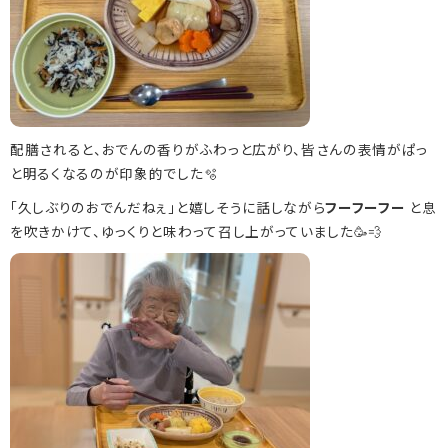
03-5831-5226
配膳されると、おでんの香りがふわっと広がり、
皆さんの表情がぱっ
03-5831-5227
と明るくなるのが印象的でした🫧
「久しぶりのおでんだねぇ」
と嬉しそうに話しながら
フーフーフー
と息
を吹きかけて、ゆっくりと味わって召し上がっていました🥳💨