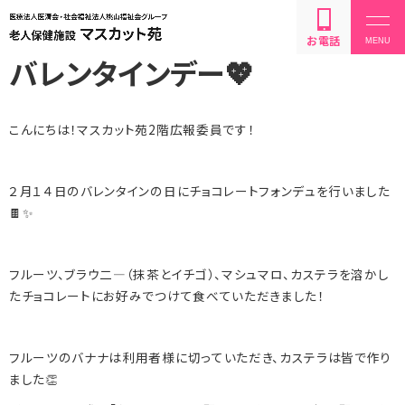
お電話
バレンタインデー💖
こんにちは！マスカット苑
2
階広報委員です！
設備・サービス内容
２
月１４日のバレンタインの日にチョコレートフォンデュを行いました
🍫✨
利用方法・料金
フルーツ、ブラウ二―（抹茶とイチゴ）、マシュマロ、カステラを溶かし
たチョコレートにお好みでつけて食べていただきました！
お問い合わせ
フルーツのバナナは利用者様に切っていただき、カステラは皆で作り
ました👏