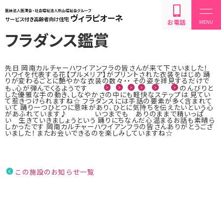
お電話
フラダンス鑑賞
先日 岡南カルチャーハワイアンフラの皆さんが来て下さいました！
ハワイを代表する花【プルメリア】がプリントされた衣装をはじめ 踊
りが変わるごとに艶やかな衣装の数々・・ その姿を拝見するだけで
も、心が弾んでくるようです
のんびりと
した優雅な手の動き、しなやかさの中にも軽快なステップは 見てい
ご利用料金・居室
て惹きつけられますね☆ フラダンスには手話の要素が多く含まれて
いて 踊り一つひとつに意味があり、ひとに気持ちを伝えたいという心
があふれています♪
いつまでも ありのままで精いっぱ
い 生きていきましょうという 踊りにちなんだ心温まるお話も素晴ら
しかったです 岡南カルチャーハワイアンフラの皆さんありがとうござ
いました！ またお会いできるのを楽しみしていますね☆
ご利用までの流れ
サービス内容
この施設のお知らせ一覧
お問い合わせ