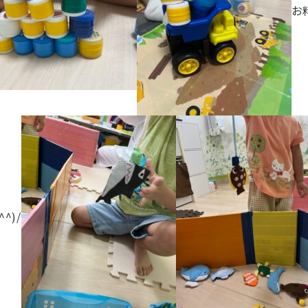
お
^)/