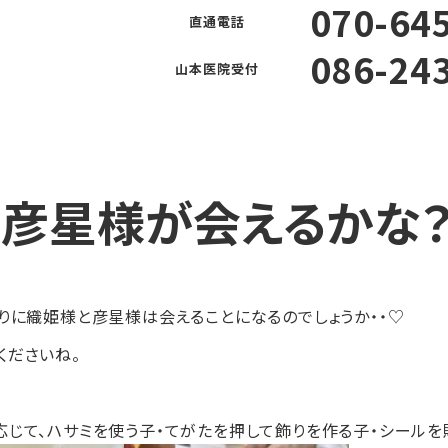
070-64
直通電話
086-24
山本医院受付
よくある質問
利用方法
お
彦星様が会えるかな？
りに織姫様と彦星様は会えることになるのでしょうか・・♡
くださいね。
応じて、ハサミを使う子・てがたを押して飾りを作る子・シール