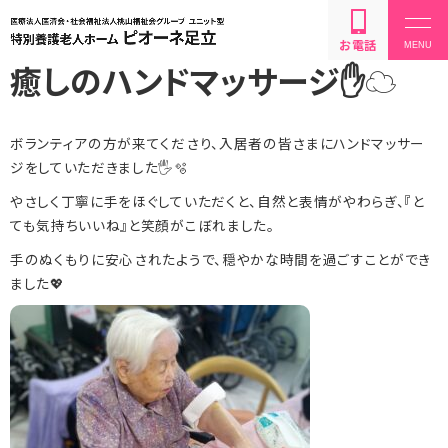
お電話
癒しのハンドマッサージ✋☁️
ボランティアの方が来てくださり、入居者の皆さまにハンドマッサー
ジをしていただきました🖐️🫧
やさしく丁寧に手をほぐしていただくと、自然と表情がやわらぎ、『と
設備・サービス内容
ても気持ちいいね』と笑顔がこぼれました。
手のぬくもりに安心されたようで、穏やかな時間を過ごすことができ
利用方法・料金
ました💖
お問い合わせ