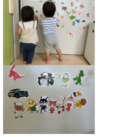
070-6454-5205
086-243-2011