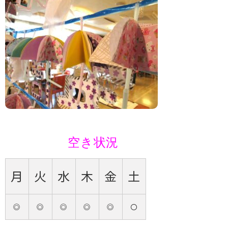
空き状況
月
火
水
木
金
土
◎
◎
◎
◎
◎
〇