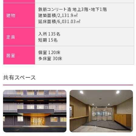
鉄筋コンリート造 地上3階・地下1階
建物
建築面積/2,131.9㎡
延床面積/6,031.03㎡
入所 135名
定員
短期 15名
個室 120床
居室
多床室 30床
共有スペース