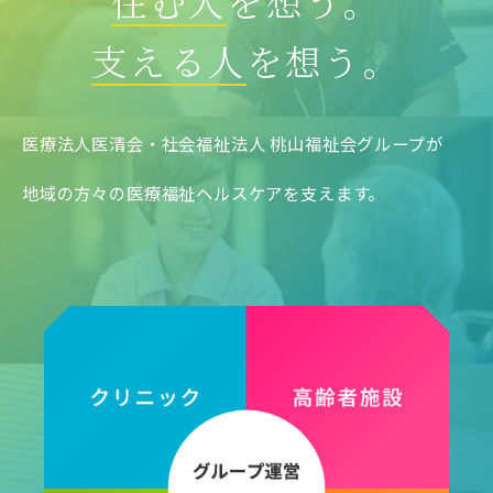
住む人
を想う。
支える人
を想う。
086-259-2800
医療法人医清会・社会福祉法人 桃山福祉会グループが
086-259-2801
地域の方々の医療福祉ヘルスケアを支えます。