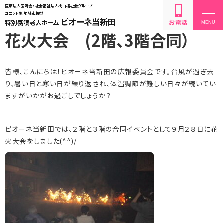
お電話
花火大会 (2階、3階合同）
皆様、こんにちは！ピオーネ当新田の広報委員会です。台風が過ぎ去
り、暑い日と寒い日が繰り返され、体温調節が難しい日々が続いてい
ますがいかがお過ごしでしょうか？
設備・サービス内容
ピオーネ当新田では、２階と３階の合同イベントとして９月２８日に花
利用方法・料金
火大会をしました
(^^)/
お問い合わせ