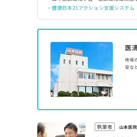
健康日本21アクション支援システム
医
地域
安な
執筆者
山本医院