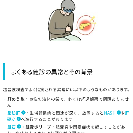
9:00-18:00 土曜午後・日曜祝休診
よくある健診の異常とその背景
超音波検査でよく指摘される異常には以下のようなものがあります。
肝のう胞
：良性の液体の袋で、多くは経過観察で問題ありませ
ん
脂肪肝
：生活習慣病と関連が深く、放置すると
NASH
や
肝
硬変
へ進行することがあります
胆石
・胆嚢ポリープ
：胆嚢炎や閉塞症状を起こすことがあ