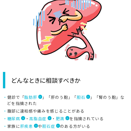
どんなときに相談すべきか
健診で「
脂肪肝
」「肝のう胞」「
胆石
」「腎のう胞」な
どを指摘された
腹部に違和感や痛みを感じることがある
糖尿病
・
高脂血症
・
肥満
を指摘されている
家族に
肝疾患
や
胆石症
のある方がいる