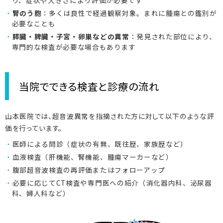
り、症状や大きさにより評価が必要です
腎のう胞
：多くは良性で経過観察対象。まれに腫瘍との鑑別が
必要なことも
膵臓・脾臓・子宮・卵巣などの異常
：発見された部位により、
専門的な検査が必要な場合もあります
当院でできる検査と診療の流れ
山本医院では、超音波異常を指摘された方に対して以下のような評
価を行っています。
医師による問診（症状の有無、既往歴、家族歴など）
血液検査（肝機能、腎機能、腫瘍マーカーなど）
腹部超音波検査の再評価またはフォローアップ
必要に応じてCT検査や専門医への紹介（消化器内科、泌尿器
科、婦人科など）