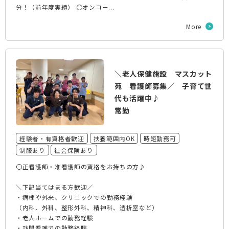
分！（前年度実績） 〇オンコー...
More
＼老人保健施設 マスカット
苑 看護師募集／ 子育て世
代も活躍中♪
常勤
経験者・有資格者歓迎
扶養範囲内OK
時短勤務可
制服あり
社会保険あり
〇正看護師・准看護師の資格をお持ちの方♪
＼下記当てはまる方歓迎／
・病棟や外来、クリニックでの勤務経験
（内科、外科、整形外科、精神科、透析室など）
・老人ホームでの勤務経験
・訪問看護での勤務経験