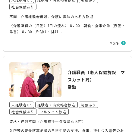
社会保険あり
不問 介護経験者優遇、介護に興味のある方歓迎
〈介護職員の（日勤）1日の流れ〉 8：00 朝食・食事介助（夜勤・
早番） 8：30 片付け・排泄...
More
介護職員（老人保健施設 マ
スカット苑）
常勤
未経験者OK
経験者・有資格者歓迎
制服あり
社会保険あり
フルタイム歓迎
資格・経験不問（介護福祉士保有者なお可）
入所等の要介護高齢者の日常生活の支援、食事、排せつ入浴等のお