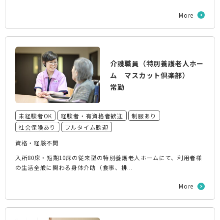
More
介護職員（特別養護老人ホー
ム マスカット倶楽部）
常勤
未経験者OK
経験者・有資格者歓迎
制服あり
社会保険あり
フルタイム歓迎
資格・経験不問
入所80床・短期10床の従来型の特別養護老人ホームにて、利用者様
の生活全般に関わる身体介助（食事、排...
More