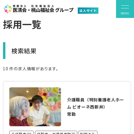
法人サイト
採用一覧
理事長挨拶
検索結果
運営施設
10 件の求人情報があります。
医療法人医清会 概要
社会福祉法人 桃山福祉会 概要
介護職員（特別養護老人ホー
ム ピオーネ西新井）
常勤
採用情報
未経験者OK
経験者・有資格者歓迎
制服あり