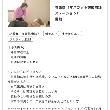
看護師（マスカット訪問看護
ステーション）
常勤
経験者・有資格者歓迎
制服あり
社会保険あり
フルタイム歓迎
【必須要件】
・専修学校以上
・看護師資格
・普通自動車運転免許
＼こんな方にピッタリ／
・急性期病棟や慢性期病棟、クリニックなど各種医療機関での勤務
経験がある方
・在宅医療に興味がある方
・ゆくゆくは管理者を目指したい方
・夜勤のない職場をお探しの方
・家事や育児など、ご家庭の都合も大切にしたい方
＊～＊～＊～＊～＊～＊～＊～＊～＊ ＼ポイント！／ 〇賞与4ヶ月