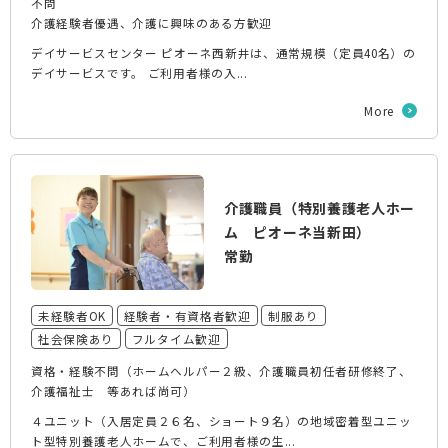
不問
介護経験者優遇、介護に興味のある方歓迎
デイサービスセンター ピオーネ西新井は、通常規模（定員40名）の
デイサービスです。 ご利用者様の入...
More
介護職員（特別養護老人ホー
ム ピオーネ当新田）
常勤
未経験者OK
経験者・有資格者歓迎
制服あり
社会保険あり
フルタイム歓迎
資格・経験不問（ホームヘルパー２級、介護職員初任者研修終了、
介護福祉士 等あれば尚可）
４ユニット（入居定員２６名、ショート９名）の地域密着型ユニッ
ト型特別養護老人ホームで、ご利用者様の生...